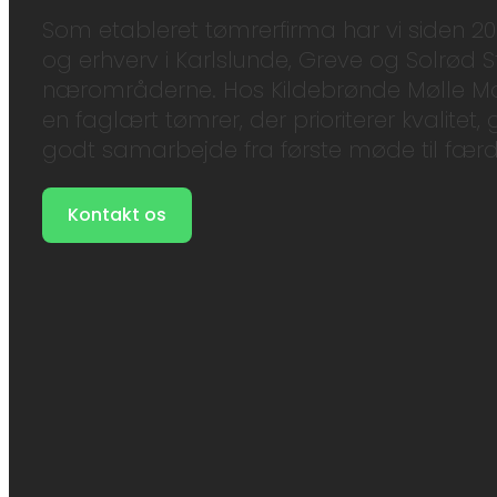
Som etableret tømrerfirma har vi siden 20
og erhverv i Karlslunde, Greve og Solrød 
nærområderne. Hos Kildebrønde Mølle 
en faglært tømrer, der prioriterer kvalite
godt samarbejde fra første møde til færdi
Kontakt os