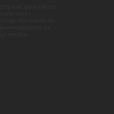
01 hjulpet både private
Strand samt i
Montage ApS møder du
t, gennemsigtighed og
gt resultat.