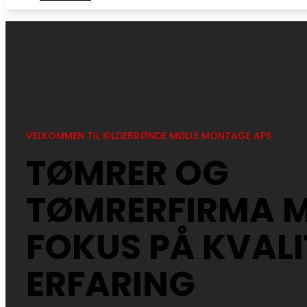
VELKOMMEN TIL KILDEBRØNDE MØLLE MONTAGE APS
TØMRER OG
TØMRERFIRMA 
FOKUS PÅ KVALI
ERFARING