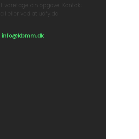
l at varetage din opgave. Kontakt
ail eller ved at udfylde
info@kbmm.dk