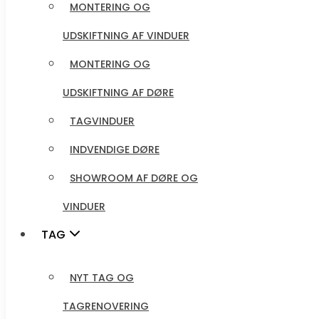
UDSKIFTNING AF VINDUER
MONTERING OG
MONTERING OG
UDSKIFTNING AF VINDUER
UDSKIFTNING AF DØRE
MONTERING OG
TAGVINDUER
UDSKIFTNING AF DØRE
INDVENDIGE DØRE
TAGVINDUER
SHOWROOM AF DØRE OG
INDVENDIGE DØRE
VINDUER
SHOWROOM AF DØRE OG
VINDUER
TAG
TAG
NYT TAG OG
TAGRENOVERING
NYT TAG OG
NYT TEGLTAG
TAGRENOVERING