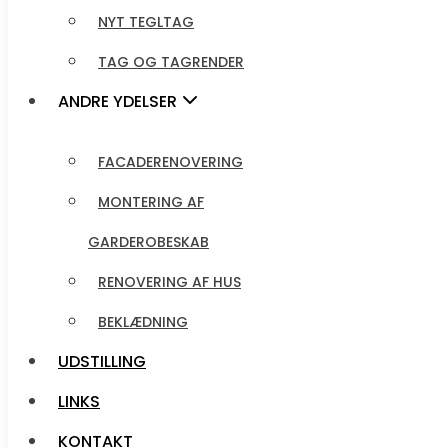
TAG OG TAGRENDER
NYT TEGLTAG
TAG OG TAGRENDER
ANDRE YDELSER
ANDRE YDELSER
FACADERENOVERING
MONTERING AF
FACADERENOVERING
GARDEROBESKAB
MONTERING AF
RENOVERING AF HUS
GARDEROBESKAB
BEKLÆDNING
RENOVERING AF HUS
BEKLÆDNING
UDSTILLING
UDSTILLING
LINKS
KONTAKT
LINKS
KONTAKT