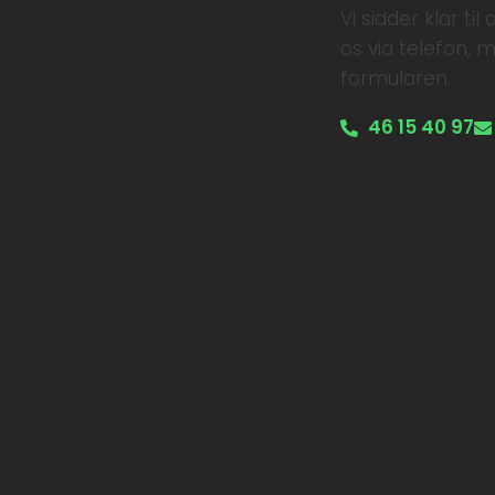
Vi sidder klar ti
os via telefon, m
formularen.
46 15 40 97